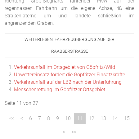
Richtung Groß-Siegharts fahrender PKW auf der
regennassen Fahrbahn um die eigene Achse, riß eine
Straßenlaterne um und landete schließlich im
angrenzenden Graben.
WEITERLESEN: FAHRZEUGBERGUNG AUF DER
RAABSERSTRASSE
Verkehrsunfall im Ortsgebiet von Göpfritz/Wild
Unwettereinsatz fordert die Göpfritzer Einsatzkräfte
Verkehrsunfall auf der LB2 nach der Unterführung
Menschenrettung im Göpfritzer Ortsgebiet
Seite 11 von 27
6
7
8
9
10
11
12
13
14
15