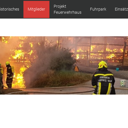
Projekt
istorisches
Mitglieder
Fuhrpark
Einsät
Feuerwehrhaus