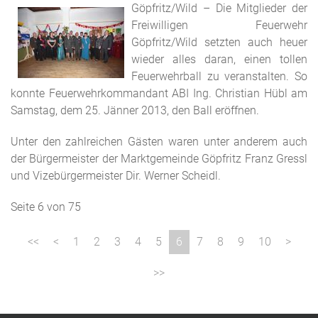
Göpfritz/Wild – Die Mitglieder der
Freiwilligen Feuerwehr
Göpfritz/Wild setzten auch heuer
wieder alles daran, einen tollen
Feuerwehrball zu veranstalten. So
konnte Feuerwehrkommandant ABI Ing. Christian Hübl am
Samstag, dem 25. Jänner 2013, den Ball eröffnen.
Unter den zahlreichen Gästen waren unter anderem auch
der Bürgermeister der Marktgemeinde Göpfritz Franz Gressl
und Vizebürgermeister Dir. Werner Scheidl.
Seite 6 von 75
1
2
3
4
5
6
7
8
9
10