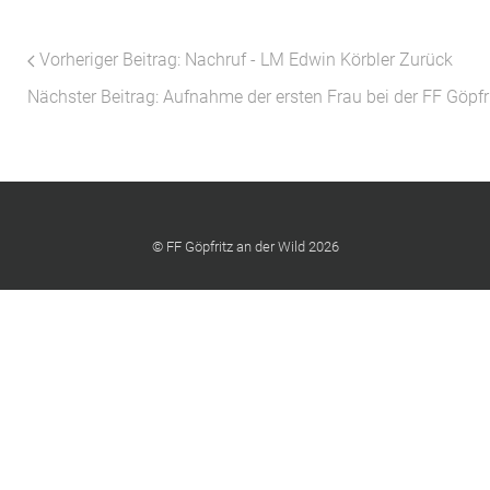
Vorheriger Beitrag: Nachruf - LM Edwin Körbler
Zurück
Nächster Beitrag: Aufnahme der ersten Frau bei der FF Göpfr
© FF Göpfritz an der Wild 2026