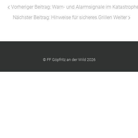
Vorheriger Beitrag: Warn- und Alarmsignale im Katastroph
Nächster Beitrag: Hinweise für sicheres Grillen
Weiter
© FF Göpfritz an der Wild 2026