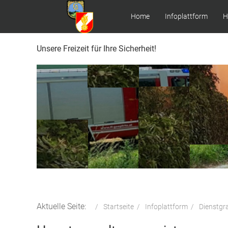
Home
Infoplattform
H
Unsere Freizeit für Ihre Sicherheit!
Aktuelle Seite:
Startseite
Infoplattform
Dienstgr