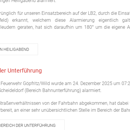
igen Heiligabend alarmiert.
rünglich für unseren Einsatzbereich auf der LB2, durch die Einsa
feld) erkannt, welchem diese Alarmierung eigentlich gal
hleudern geraten, hat sich daraufhin um 180° um die eigene 
N HEILIGABEND
der Unterführung
ige Feuerwehr Göpfritz/Wild wurde am 24. Dezember 2025 um 07:2
Scheideldorf (Bereich Bahnunterführung) alarmiert.
 Straßenverhältnissen von der Fahrbahn abgekommen, hat dabei 
bereit, an einer sehr unübersichtlichen Stelle im Bereich der Ba
 BEREICH DER UNTERFÜHRUNG