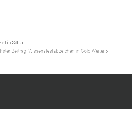
d in Silber.
hster Beitrag: Wissenstestabzeichen in Gold
Weiter