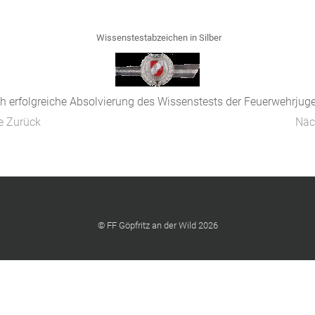
Wissenstestabzeichen in Silber
h erfolgreiche Absolvierung des Wissenstests der Feuerwehrjugen
ze
Zurück
Näc
© FF Göpfritz an der Wild 2026