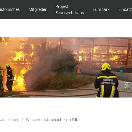
Projekt
istorisches
Mitglieder
Fuhrpark
Einsät
Feuerwehrhaus
sabzeichen
Wissenstestabzeichen in Silber