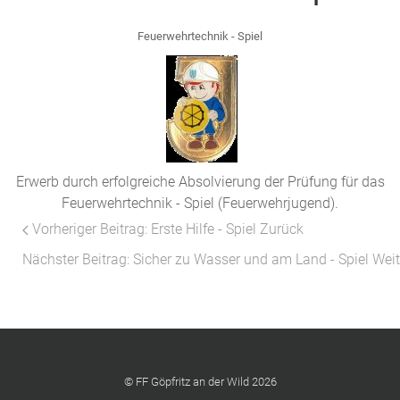
Feuerwehrtechnik - Spiel
Erwerb durch erfolgreiche Absolvierung der Prüfung für das
Feuerwehrtechnik - Spiel (Feuerwehrjugend).
Vorheriger Beitrag: Erste Hilfe - Spiel
Zurück
Nächster Beitrag: Sicher zu Wasser und am Land - Spiel
Weit
© FF Göpfritz an der Wild 2026