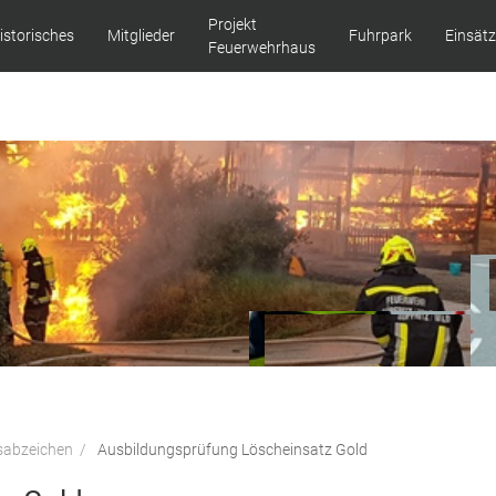
Projekt
istorisches
Mitglieder
Fuhrpark
Einsät
Feuerwehrhaus
sabzeichen
Ausbildungsprüfung Löscheinsatz Gold