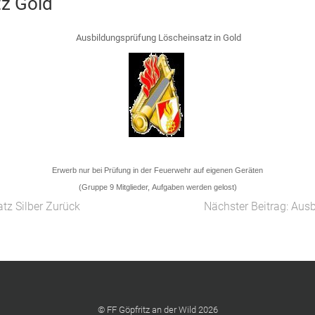
z Gold
Ausbildungsprüfung Löscheinsatz in Gold
Erwerb nur bei Prüfung in der Feuerwehr auf eigenen Geräten
(Gruppe 9 Mitglieder, Aufgaben werden gelost)
tz Silber
Zurück
Nächster Beitrag: Aus
© FF Göpfritz an der Wild 2026