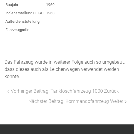
Baujahr
1960
Indienststellung FF GÖ
1963
Außerdienststellung
Fahrzeugpatin
Das Fahrzeug wurde in weiterer Folge auch so umgebaut,
dass dieses auch als Leichenwagen verwendet werden
konnte.
Vorheriger Beitrag: Tanklöschfahrzeug 1000
Zurück
Nächster Beitrag: Kommandofahrzeug
Weiter