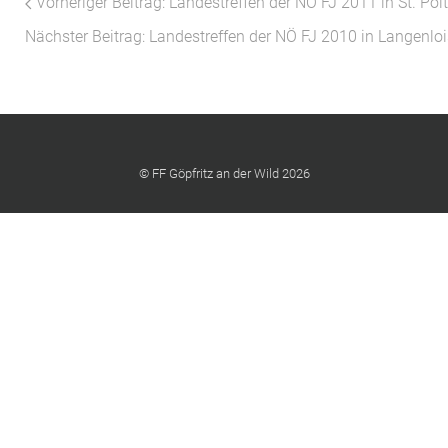
Vorheriger Beitrag: Landestreffen der NÖ FJ 2011 in St. Pöl
Nächster Beitrag: Landestreffen der NÖ FJ 2010 in Langenlo
© FF Göpfritz an der Wild 2026