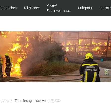
Projekt
istorisches
Mitglieder
Fuhrpark
Einsät
Feuerwehrhaus
nsätze
Türöffnung in der Hauptstraße