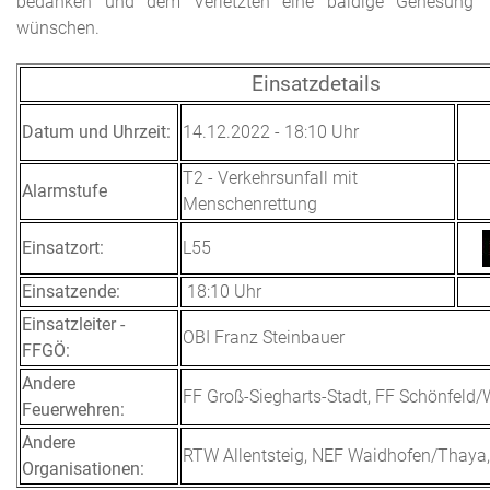
bedanken und dem Verletzten eine baldige Genesung
wünschen.
Einsatzdetails
Datum und Uhrzeit:
14.12.2022 - 18:10 Uhr
T2 - Verkehrsunfall mit
Alarmstufe
Menschenrettung
Einsatzort:
L55
Einsatzende:
18:10 Uhr
Einsatzleiter -
OBI Franz Steinbauer
FFGÖ:
Andere
FF Groß-Siegharts-Stadt, FF Schönfeld/
Feuerwehren:
Andere
RTW Allentsteig, NEF Waidhofen/Thaya, 
Organisationen: