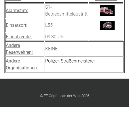
S1-
Alarmstufe
Betriebsmittelaustritt
Einsatzort:
L55
Einsatzende:
09:30 Uhr
Andere
KEINE
Feuerwehren:
Andere
Polizei, Straßenmeisterei
Organisationen:
© FF Göpfritz an der Wild 2026