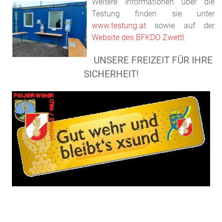
Weitere Informationen über die
Testung finden sie unter
www.testung.at
sowie auf der
Website des BFKDO Zwettl
.
UNSERE FREIZEIT FÜR IHRE
SICHERHEIT!