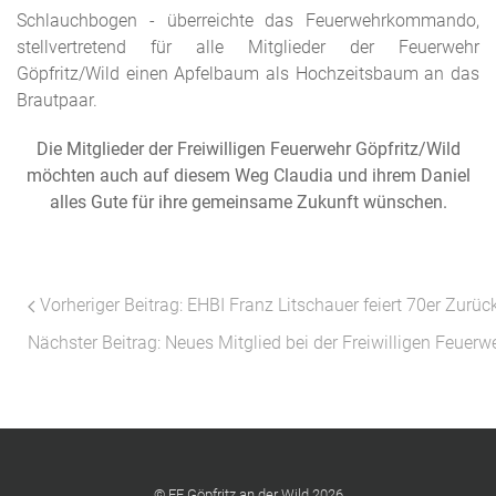
Schlauchbogen - überreichte das Feuerwehrkommando,
stellvertretend für alle Mitglieder der Feuerwehr
Göpfritz/Wild einen Apfelbaum als Hochzeitsbaum an das
Brautpaar.
Die Mitglieder der Freiwilligen Feuerwehr Göpfritz/Wild
möchten auch auf diesem Weg Claudia und ihrem Daniel
alles Gute für ihre gemeinsame Zukunft wünschen.
Vorheriger Beitrag: EHBI Franz Litschauer feiert 70er
Zurüc
Nächster Beitrag: Neues Mitglied bei der Freiwilligen Feuerw
© FF Göpfritz an der Wild 2026