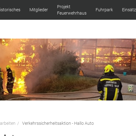
Projekt
istorisches
Mitglieder
Fuhrpark
Einsät
Feuerwehrhaus
sarbeiten
Verkehrssicherheitsaktion - Hallo Auto