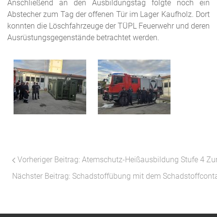
Anschließend an den Ausbildungstag folgte noch ein
Abstecher zum Tag der offenen Tür im Lager Kaufholz. Dort
konnten die Löschfahrzeuge der TÜPL Feuerwehr und deren
Ausrüstungsgegenstände betrachtet werden.
Vorheriger Beitrag: Atemschutz-Heißausbildung Stufe 4
Zu
Nächster Beitrag: Schadstoffübung mit dem Schadstoffcont