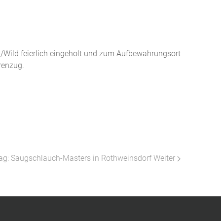
/Wild feierlich eingeholt und zum Aufbewahrungsort
renzug.
rag: Saugschlauch-Masters in Rothweinsdorf
Weiter