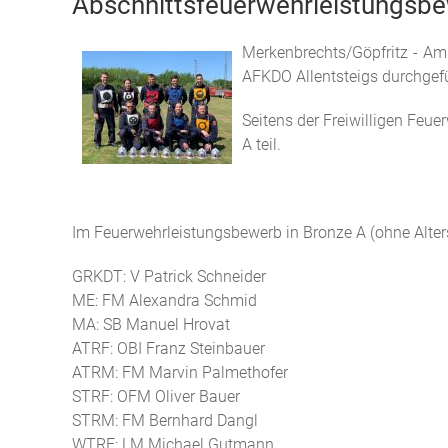
Abschnittsfeuerwehrleistungsb
Merkenbrechts/Göpfritz - Am
AFKDO Allentsteigs durchgefü
Seitens der Freiwilligen Feu
A teil.
Im Feuerwehrleistungsbewerb in Bronze A (ohne Alter
GRKDT: V Patrick Schneider
ME: FM Alexandra Schmid
MA: SB Manuel Hrovat
ATRF: OBI Franz Steinbauer
ATRM: FM Marvin Palmethofer
STRF: OFM Oliver Bauer
STRM: FM Bernhard Dangl
WTRF: LM Michael Gutmann