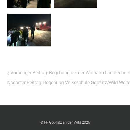
Vorheriger Beitrag: Begehung bei der Widhalm Landtechn
Nächster Beitrag: Begehung Volksschule Göpfritz/Wild
Weite
© FF Göpfritz an der Wild 2026