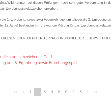
fritz/Wild konnten bei diesen Prüfungen, nach sehr guter Vorbereitung in 
 das Erprobungsspielabzeichen erwerben.
 die 1. Erprobung, sowie zwei Feuerwehrjugendmitglieder die 2. Erprobung un
ter 12 Jahre) bestanden mit Bravour die Prüfung für das Erprobungsspielabz
TERLESEN: ERPROBUNG UND ERPROBUNGSSPIEL DER FEUERWEHRJU
ndleistungsabzeichen in Gold
obung und 3. Erprobung sowie Erprobungsspiel
1
2
3
4
5
6
7
8