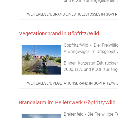
und KDOF zur angegebenen E
WEITERLESEN: BRAND EINES HOLZSTOSSES IN GÖPFR
Vegetationsbrand in Göpfritz/Wild
Göpfritz/Wild - Die Freiwi
Alwangweges im Ortsgebiet v
Binnen kürzester Zeit rückte
2000, LFA, und KDOF zur ang
WEITERLESEN: VEGETATIONSBRAND IN GÖPFRITZ/WI
Brandalarm im Pelletswerk Göpfritz/Wild
Breitenfeld - Die Freiwilli