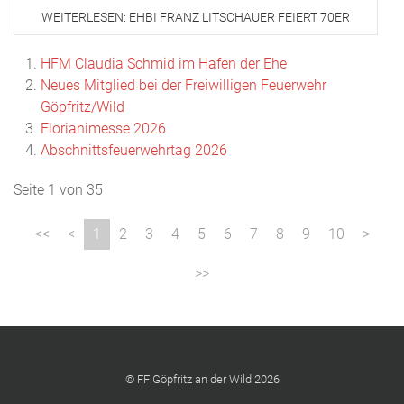
WEITERLESEN: EHBI FRANZ LITSCHAUER FEIERT 70ER
HFM Claudia Schmid im Hafen der Ehe
Neues Mitglied bei der Freiwilligen Feuerwehr
Göpfritz/Wild
Florianimesse 2026
Abschnittsfeuerwehrtag 2026
Seite 1 von 35
1
2
3
4
5
6
7
8
9
10
© FF Göpfritz an der Wild 2026