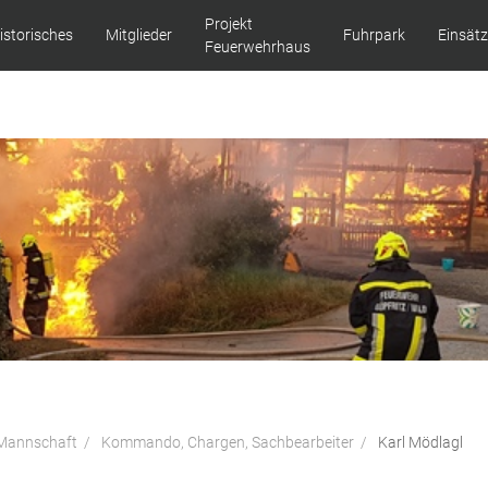
Projekt
istorisches
Mitglieder
Fuhrpark
Einsät
Feuerwehrhaus
Mannschaft
Kommando, Chargen, Sachbearbeiter
Karl Mödlagl