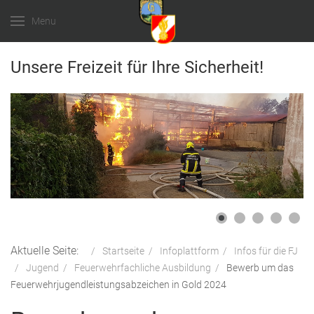
Menu
Unsere Freizeit für Ihre Sicherheit!
Aktuelle Seite:
Startseite
Infoplattform
Infos für die FJ
Jugend
Feuerwehrfachliche Ausbildung
Bewerb um das
Feuerwehrjugendleistungsabzeichen in Gold 2024