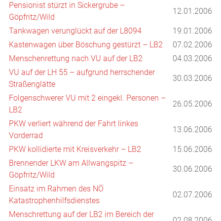
Pensionist stürzt in Sickergrube –
12.01.2006
Göpfritz/Wild
Tankwagen verunglückt auf der L8094
19.01.2006
Kastenwagen über Böschung gestürzt – LB2
07.02.2006
Menschenrettung nach VU auf der LB2
04.03.2006
VU auf der LH 55 – aufgrund herrschender
30.03.2006
Straßenglätte
Folgenschwerer VU mit 2 eingekl. Personen –
26.05.2006
LB2
PKW verliert während der Fahrt linkes
13.06.2006
Vorderrad
PKW kollidierte mit Kreisverkehr – LB2
15.06.2006
Brennender LKW am Allwangspitz –
30.06.2006
Göpfritz/Wild
Einsatz im Rahmen des NÖ
02.07.2006
Katastrophenhilfsdienstes
Menschrettung auf der LB2 im Bereich der
02.08.2006