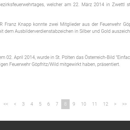
ezirksfeuerwehrtages, welcher am 22. März 2014 in Zwettl st
ranz Knapp konnte zwei Mitglieder aus der Feuerwehr Göpfrit
mit dem Ausbilderverdienstabzeichen in Silber und Gold auszeic
 02. April 2014, wurde in St. Pölten das Österreich-Bild "Einfach
ligen Feuerwehr Göpfritz/Wild mitgewirkt haben, präsentiert.
3
4
5
6
7
8
9
10
11
12